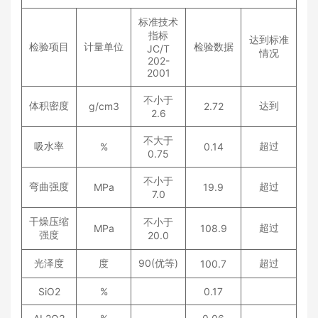
标准技术
指标
达到标准
检验项目
计量单位
检验数据
JC/T
情况
202-
2001
不小于
体积密度
达到
g/cm3
2.72
2.6
不大于
吸水率
超过
%
0.14
0.75
不小于
弯曲强度
超过
MPa
19.9
7.0
干燥压缩
不小于
超过
MPa
108.9
强度
20.0
光泽度
度
90(
优等
)
超过
100.7
SiO
2
%
0.17