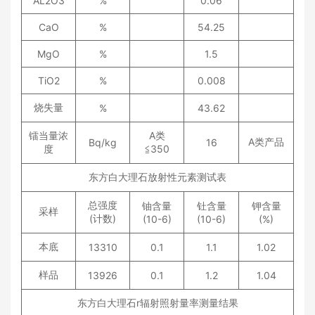
AL
2
O
3
%
0.06
CaO
%
54.25
MgO
%
1.5
TiO
2
%
0.008
烧失量
%
43.62
镭当量浓
A
类
A
类产品
Bq/kg
16
度
≦
350
东方白大理石放射性元素测试表
总强度
铀含量
钍含量
钾含量
采样
(
计数
)
(10-6)
(10-6)
(%)
本底
13310
0.1
1.1
1.02
样品
13926
0.1
1.2
1.04
东方白大理石r辐射照射量率测量结果