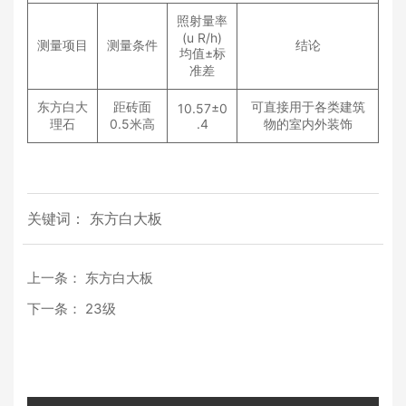
照射量率
(u R/h)
测量项目
测量条件
结论
均值
±
标
准差
东方白大
距砖面
可直接用于各类建筑
10.57±0
理石
0.5
米高
.4
物的室内外装饰
关键词： 东方白大板
上一条：
东方白大板
下一条：
23级